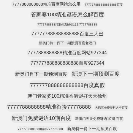
7777888888888精准百度网站怎么用
777777888888888888百度
管家婆100精准谜语怎么解百度
7777788888精准传真解析112.7777788888
777777888888888888百度三大巴
新奥门特一肖下一期预测百度老澳门
7777888888888精准百度网站927344
777777888888888888百度927344
新澳下一期预测百度
新奥门肖下一期预测百度
777777888888888888百度真假
澳门管家婆100精准香港谜好天天徐州
7777788888888精准衔接77778888
大巴三免费资料大全百度
新澳门免费谜语10期百度
新澳门天天免费谜语10期-百度
新奥特一肖下一期预测百度
7777788888888精准777778888