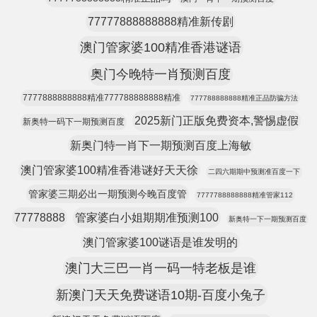
77777888888888精准新传剧
澳门管家婆100精准香港谜语
奥门今晚特一肖预测百度
7777888888888精准777788888888精准
777788888888精准正品防骗方法
2025新门正版免费资本,警惕虚假
新奥特一码下一期预测百度
新奥门特一肖下一期预测百度上海敏
澳门管家婆100精准香港谜好天天徐
二四六期期中预测准百度一下
管家婆三期必出一期预测今晚百度管
7777788888888精准管家112
77778888
管家婆白小姐期期准预测100
新奥特一下一期预测百度
澳门管家婆100谜语是谁发明的
澳门大三巴一肖一码一特老板是谁
新澳门天天免费谜语10期-百度小兔子