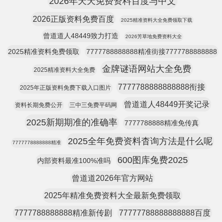
2026年天天免费资料百度与中文
2026正版资料免费百度
2025精准资料大全免费领取下载
曾道道人48449致力打造
2026芳草地免费资料大全
2025精准资料免费领取
7777788888888精准街接7777788888888
金牌谜语网站大全免费
2025精准资料大全免费
7777788888888888衔接
2025年正版资料免费下载入口图片
曾道道人48449开奖记录
资料长期免费公开
三中三免费平码网
2025新期期准的准确率
7777788888精准免传真
2025全年免费资料杳询方法是什么呢
7777778888888精准
600图库兔费2025
内部资料最准100%准吗
曾道道2026年官方网站
2025年精准免费资料大全最新免费领取
7777788888888精准新传剧
77777788888888888百度