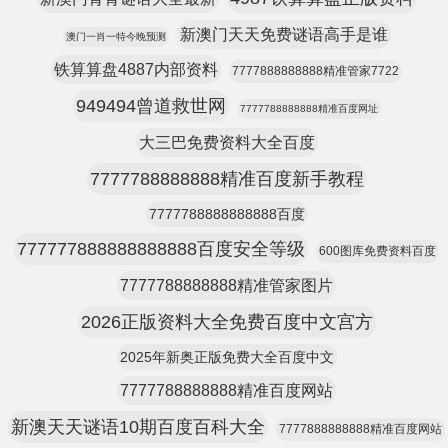
新澳门天天免费谜语高手是谁
澳门一肖一特今晚预测
铁算算盘4887内部资料
7777888888888精准管家7722
949494曾道救世网
7777788888888精准百度网址
大三巴免费资料大全百度
7777788888888精准百度新手教程
7777788888888888百度
777777888888888888百度安全等级
600图库免费资料百度
7777788888888精准管家图片
2026正版资料大全免费百度中文宫方
2025年新奥正版免费大全百度中文
7777788888888精准百度网站
新澳天天谜语10期百度百科大全
7777888888888精准百度网站