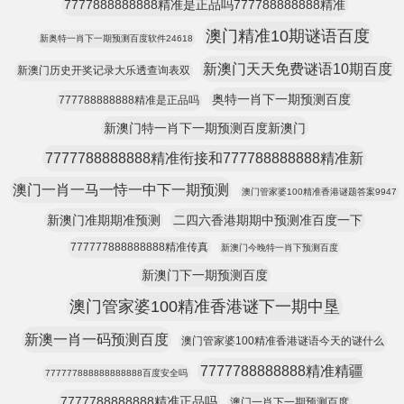
7777888888888精准是正品吗777788888888精准
澳门精准10期谜语百度
新奥特一肖下一期预测百度软件24618
新澳门天天免费谜语10期百度
新澳门历史开奖记录大乐透查询表双
奥特一肖下一期预测百度
777788888888精准是正品吗
新澳门特一肖下一期预测百度新澳门
7777788888888精准衔接和777788888888精准新
澳门一肖一马一恃一中下一期预测
澳门管家婆100精准香港谜题答案9947
新澳门准期期准预测
二四六香港期期中预测准百度一下
777777888888888精准传真
新澳门今晚特一肖下预测百度
新澳门下一期预测百度
澳门管家婆100精准香港谜下一期中垦
新澳一肖一码预测百度
澳门管家婆100精准香港谜语今天的谜什么
7777788888888精准精疆
777777888888888888百度安全吗
7777788888888精准正品吗
澳门一肖下一期预测百度