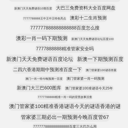
大巴三免费资料大全百度网盘
新澳门天天免费谜语10期百度
澳彩十二生肖预测
7777788888王中王中王特色亮点
777777888888888888百度怎么搜
澳彩一肖一码下期预测
新澳门天天免费谜语论坛百度100
7777888888精准管家安全吗
新澳门天天免费谜语百度论坛
新澳一下期预测百度
二四六香港期期中预测准百度一下
澳门管家婆100谜语答案
澳门管家婆一肖一码预测
澳门一肖一特今晚预测一百度
新澳门大三巴600图库
澳门管家婆100准谜语今天25年
7777788888精准一肖一码的背景故事没查
澳门管家婆100精准香港谜语今天的谜语香港的谜
管家婆三期必出一期预测今晚百度管67
777777888888888888百度三大巴怎么用