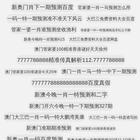
新奥门肖下一期预测百度
官家婆一肖一马预测怎么用
一码一特一期预测准不准天下风云
大巴三免费资料大全百度
管家一婆一肖谁预测坐收渔利
管家婆一中一特预测桃花羊红公子醉
新奥今晚特一肖预测A1S
大巴三免费资料大全百度网盘
澳门管家婆100精准香港谜好天天徐州
7777788888精准传真解析112.7777788888
澳门一肖一马一恃一中下一期预测
澳门管家婆100准谜语今天25年
777777888888888888百度真假
新澳今晚一肖一特预测和二字
新澳门开六今晚一特一下期预测327期
澳门大三巴一肖一码一特大鹏湾美康
大三巴一肖一码一特是谁写的
新澳门准期期准预测
澳门港家婆100期准香港谜语
新奥一肖一码百度预测