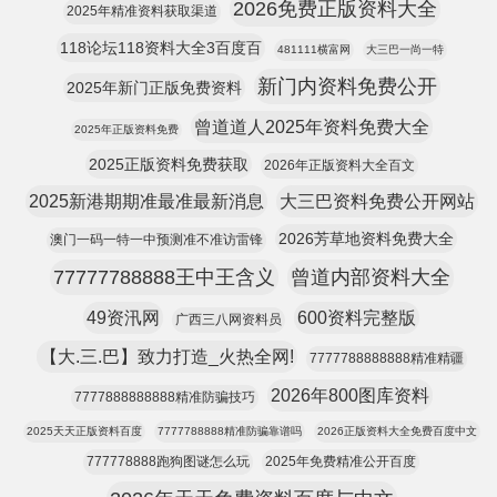
2026免费正版资料大全
2025年精准资料获取渠道
118论坛118资料大全3百度百
481111横富网
大三巴一尚一特
新门内资料免费公开
2025年新门正版免费资料
曾道道人2025年资料免费大全
2025年正版资料免费
2025正版资料免费获取
2026年正版资料大全百文
2025新港期期准最准最新消息
大三巴资料免费公开网站
2026芳草地资料免费大全
澳门一码一特一中预测准不准访雷锋
77777788888王中王含义
曾道内部资料大全
49资汛网
600资料完整版
广西三八网资料员
【大.三.巴】致力打造_火热全网!
7777788888888精准精疆
2026年800图库资料
7777888888888精准防骗技巧
2025天天正版资料百度
7777788888精准防骗靠谱吗
2026正版资料大全免费百度中文
777778888跑狗图谜怎么玩
2025年免费精准公开百度