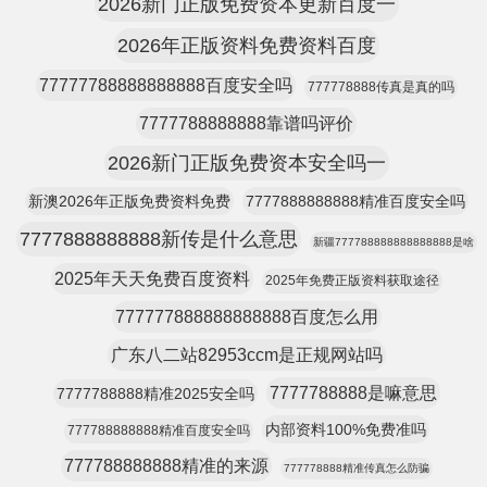
2026新门正版免费资本更新百度一
2026年正版资料免费资料百度
77777788888888888百度安全吗
777778888传真是真的吗
7777788888888靠谱吗评价
2026新门正版免费资本安全吗一
新澳2026年正版免费资料免费
7777888888888精准百度安全吗
7777888888888新传是什么意思
新疆777788888888888888是啥
2025年天天免费百度资料
2025年免费正版资料获取途径
777777888888888888百度怎么用
广东八二站82953ccm是正规网站吗
7777788888是嘛意思
7777788888精准2025安全吗
内部资料100%免费准吗
777788888888精准百度安全吗
777788888888精准的来源
777778888精准传真怎么防骗