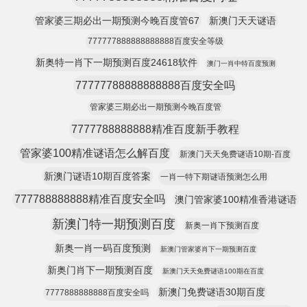
管家婆三期必出一期预测今晚百度管67
新澳门天天谜语
777777888888888888百度安全等级
新奥特一肖下一期预测百度24618软件
澳门一肖中特百度预测
77777788888888888百度安全吗
管家婆三期必出一期预测今晚百度管
7777788888888精准百度新手教程
管家婆100精准谜语怎么解百度
新澳门天天免费谜语10期-百度
新澳门谜语10期百度答案
一肖一特下期谜语预测怎么用
777788888888精准百度安全吗
澳门管家婆100精准香港谜语
新澳门特一期预测百度
新奥一肖下预测百度
新奥一肖一码百度预测
新澳门管家婆肖下一期预测百度
新奥门肖下一期预测百度
新澳门天天免费谜语100期在百度
新澳门免费谜语30期百度
7777888888888百度安全吗