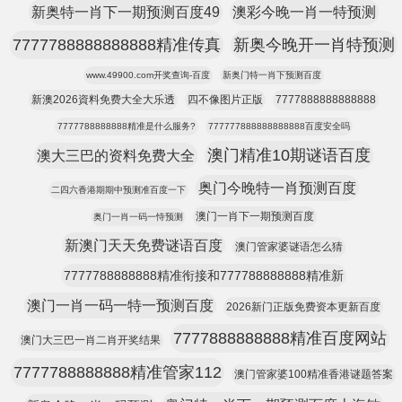
新奥特一肖下一期预测百度49
澳彩今晚一肖一特预测
7777788888888888精准传真
新奥今晚开一肖特预测
www.49900.com开奖查询-百度
新奥门特一肖下预测百度
新澳2026資料免费大全大乐透
四不像图片正版
7777888888888888
7777788888888精准是什么服务?
777777888888888888百度安全吗
澳门精准10期谜语百度
澳大三巴的资料免费大全
奥门今晚特一肖预测百度
二四六香港期期中预测准百度一下
澳门一肖下一期预测百度
奥门一肖一码一恃预测
新澳门天天免费谜语百度
澳门管家婆谜语怎么猜
7777788888888精准衔接和777788888888精准新
澳门一肖一码一特一预测百度
2026新门正版免费资本更新百度
7777888888888精准百度网站
澳门大三巴一肖二肖开奖结果
7777788888888精准管家112
澳门管家婆100精准香港谜题答案