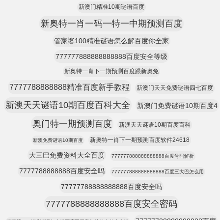
新澳门精准10期谜语百度
新奥特一肖一码一特一中期预测百度
管家婆100精准谜语怎么解百度你全家
777777888888888888百度安全等级
新奥特一肖下一期预测百度跟新奥免
7777788888888精准百度新手教程
新澳门天天免费谜语四七百度
新澳天天谜语10期百度百科大全
新澳门免费谜语10期百度4
奥门特一期预测百度
新澳天天谜语10期百度百科
新奥特一肖下一期预测百度软件24618
新澳免费谜语10期百度
大三巴免费资料大全百度
777777888888888888百度号码解析
7777788888888百度安全吗
777777888888888888百度三大巴怎么用
77777788888888888百度安全吗
7777788888888888百度安全密码