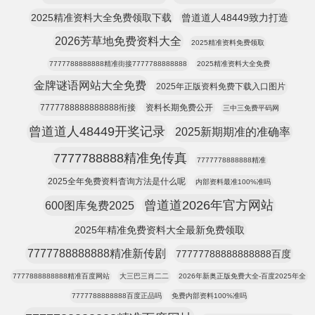
2025精准资料大全免费领取下载
曾道道人48449致力打造
2026芳草地免费资料大全
2025精准资料免费领取
7777788888888精准街接7777788888888
2025精准资料大全免费
金牌谜语网站大全免费
2025年正版资料免费下载入口图片
7777788888888888衔接
资料长期免费公开
三中三免费平码网
曾道道人48449开奖记录
2025新期期准的准确率
7777788888精准免传真
7777778888888精准
2025全年免费资料杳询方法是什么呢
内部资料最准100%准吗
曾道道2026年官方网站
600图库兔费2025
2025年精准免费资料大全最新免费领取
7777788888888精准新传剧
77777788888888888百度
7777888888888精准百度网站
大三巴三肖二二
2026年新奥正版免费大全-百度2025年全
7777788888888百度正品吗
免费内部资料100%准吗