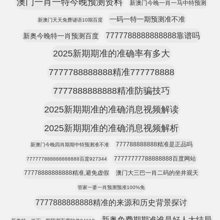
澳门一肖一特今晚预测资料
新澳门今晚一肖一马中特预测
一码一特一期预测准不准
新澳门天天免费谜语10期百度
7777788888888888靠谱吗
新奥今晚特一肖预测百度
2025新期期准的准确率有多大
7777788888888精准777778888
7777888888888精准防骗技巧
2025新期期准的准确消息视频解读
2025新期期准的准确消息视频解析
777788888888精准是正品吗
新澳门今晚四肖期期中特预测准不准
77777777788888888百度网站
777777888888888888百度927344
77778888888888精准,避免虚假
澳门大三巴一肖二码的坐井观天
管家一婆一肖预测预准100%免
7777888888888精准的来源和历史背景探讨
新奥免费期期准谁是好人大结局