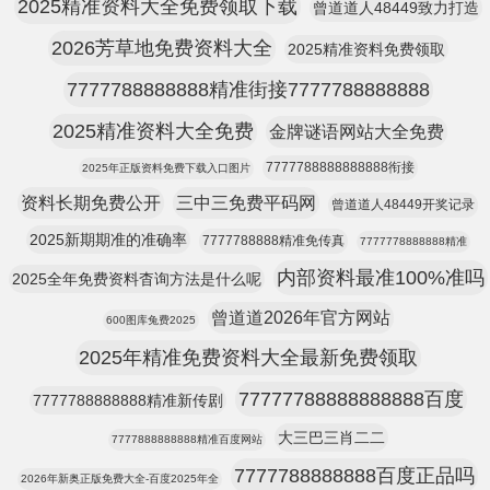
2025精准资料大全免费领取下载
曾道道人48449致力打造
2026芳草地免费资料大全
2025精准资料免费领取
7777788888888精准街接7777788888888
2025精准资料大全免费
金牌谜语网站大全免费
7777788888888888衔接
2025年正版资料免费下载入口图片
资料长期免费公开
三中三免费平码网
曾道道人48449开奖记录
2025新期期准的准确率
7777788888精准免传真
7777778888888精准
内部资料最准100%准吗
2025全年免费资料杳询方法是什么呢
曾道道2026年官方网站
600图库兔费2025
2025年精准免费资料大全最新免费领取
77777788888888888百度
7777788888888精准新传剧
大三巴三肖二二
7777888888888精准百度网站
7777788888888百度正品吗
2026年新奥正版免费大全-百度2025年全