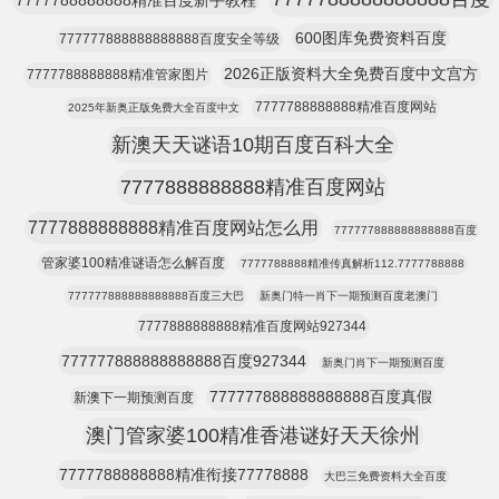
7777788888888精准百度新手教程
600图库免费资料百度
777777888888888888百度安全等级
2026正版资料大全免费百度中文宫方
7777788888888精准管家图片
7777788888888精准百度网站
2025年新奥正版免费大全百度中文
新澳天天谜语10期百度百科大全
7777888888888精准百度网站
7777888888888精准百度网站怎么用
777777888888888888百度
管家婆100精准谜语怎么解百度
7777788888精准传真解析112.7777788888
777777888888888888百度三大巴
新奥门特一肖下一期预测百度老澳门
7777888888888精准百度网站927344
777777888888888888百度927344
新奥门肖下一期预测百度
777777888888888888百度真假
新澳下一期预测百度
澳门管家婆100精准香港谜好天天徐州
7777788888888精准衔接77778888
大巴三免费资料大全百度