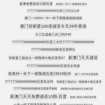
新澳免费谜语10期百度
新奥特一肖下一期预测百度49
777777888888888888百度三大巴怎么用
澳门一100%一中一特下期预测湖南湖南
澳门管家婆100准谜语今天26年香港
大三巴成都三肖三码中特
777777888888888888百度三大巴77777788888888888
7777788888888精准百度网址
新澳门天天谜语
管家婆三期必出一期预测今晚百度管67
777777888888888888百度安全等级
新奥特一肖下一期预测百度24618软件
澳门一肖中特百度预测
77777788888888888百度安全吗
管家婆三期必出一期预测今晚百度管
7777788888888精准百度新手教程
管家婆100精准谜语怎么解百度
新澳门天天免费谜语10期-百度
新澳门谜语10期百度答案
一肖一特下期谜语预测怎么用