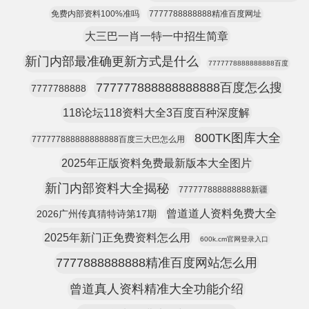
免费内部资料100%准吗
7777788888888精准百度网址
大三巴一肖一特一中招生简章
新门内部最准确更新方式是什么
7777778888888888百度
777777888888888888百度怎么搜
7777788888
118论坛118资料大全3百度百种深度解
800TK图库大全
777777888888888888百度三大巴怎么用
2025年正版资料免费最新版本大全图片
新门内部资料大全揭秘
777777888888888新疆
曾道道人资料免费大全
2026广州传真猜特诗第17期
2025年新门正免费资料怎么用
600k.cm官网登录入口
7777888888888精准百度网站怎么用
曾道真人资料精准大全功能介绍