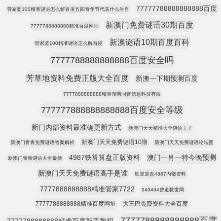
77777788888888888百度
管家婆100精准谜语怎么解百度五四青年节代表什么生肖
新澳门免费谜语30期百度
7777788888888精准百度网址
新澳谜语10期百度百科
管家婆100精准谜语怎么解百度
7777788888888888百度安全吗
芳草地资料免费正版大全百度
新澳一下期预测百度
7777888888888精准湖南同普信息科技有限
777777888888888888百度安全等级
新门内部资料最准确更新方式
新澳门天天精准大全谜语王子
新澳门天天免费谜语10期
新澳门青青免费谜语答案解析
新澳门天天免费谜语论坛图
4987铁算算盘正版资料
澳门一肖一特今晚预测
新澳门青青谜语大全最新
新澳门天天免费谜语高手是谁
铁算算盘4887内部资料
7777888888888精准管家7722
949494曾道救世网
7777788888888精准百度网址
大三巴免费资料大全百度
7777788888888888百度