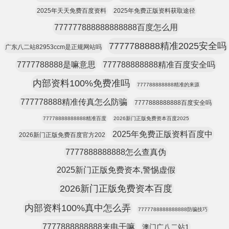
2025年天天免费百度资料
2025年免费正版资料获取途径
777777888888888888百度怎么用
7777788888精准2025安全吗
广东八二站82953ccm是正规网站吗
7777788888是嘛意思
777788888888精准百度安全吗
内部资料100%免费准吗
777788888888精准的来源
777778888精准传真怎么防骗
7777888888888百度安全吗
77778888888888精准百度
2026新门正版免费资本百度2025
2025年免费正版资料百度中
2026新门正版免费百度官方202
7777888888888怎么查真伪
2025新门正版免费资本,警惕虚假
2026新门正版免费资本百度
内部资料100%真中怎么弄
7777788888888888防骗技巧
7777888888888来电干嘛
澳门广八二站1