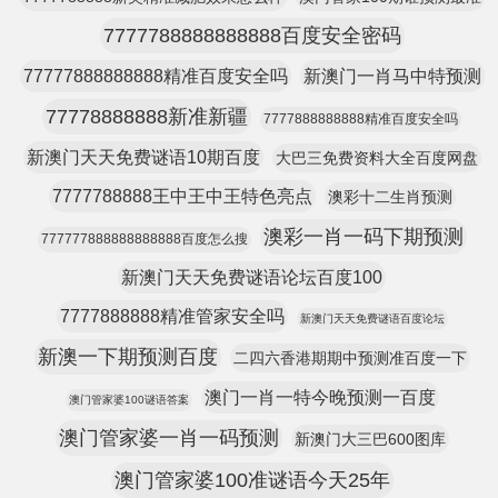
7777788888888888百度安全密码
77777888888888精准百度安全吗
新澳门一肖马中特预测
77778888888新准新疆
7777888888888精准百度安全吗
新澳门天天免费谜语10期百度
大巴三免费资料大全百度网盘
7777788888王中王中王特色亮点
澳彩十二生肖预测
澳彩一肖一码下期预测
777777888888888888百度怎么搜
新澳门天天免费谜语论坛百度100
7777888888精准管家安全吗
新澳门天天免费谜语百度论坛
新澳一下期预测百度
二四六香港期期中预测准百度一下
澳门一肖一特今晚预测一百度
澳门管家婆100谜语答案
澳门管家婆一肖一码预测
新澳门大三巴600图库
澳门管家婆100准谜语今天25年