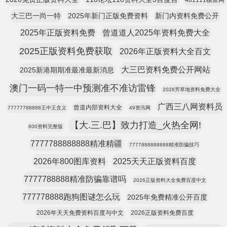
481111横富网
大三巴一尚一特
2025年新门正版免费资料
新门内资料免费公开
2025年正版资料免费
曾道道人2025年资料免费大全
2025正版资料免费获取
2026年正版资料大全百文
大三巴资料免费公开网站
2025新港期期准最准最新消息
澳门一码一特一中预测准不准访雷锋
2026芳草地资料免费大全
广西三八网资料员
曾道内部资料大全
77777788888王中王含义
49资汛网
【大.三.巴】致力打造_火热全网!
600资料完整版
7777788888888精准精疆
7777888888888精准防骗技巧
2026年800图库资料
2025天天正版资料百度
7777788888精准防骗靠谱吗
2026正版资料大全免费百度中文
777778888跑狗图谜怎么玩
2025年免费精准公开百度
2026年天天免费资料百度与中文
2026正版资料免费百度