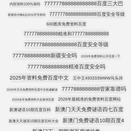
777777888888888888百度三大巴
内部资料100%准吗
777777888888888888百度安全等级
新奥特今晚9点30分开号有吗
600图库免费资料百度
7777788888888精准和77777888888888
777777888888888888百度安全等级
7777888888888新疆安全吗
2026年免费资料公开百度一下
77777888888888精准百度安全吗
2025年资料免费百度中文
王中王493333WWW马头诗
7777888888888管家靠谱吗
2026年天天免费资料百度中文权威解读
2026年最精准的免费资料百度网站
2026全年免费资料大全查询百度
新澳门天天免费谜语四七百度
新澳谜语10期百度百科
新澳门免费谜语10期百度4
新澳天天谜语10期百度百科大全