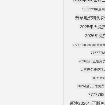
2026年800图
4933333凤凰
芳草地资料免费
2025年天
2026年
7777788888888百度靠
777777
2026新门正版免
大三巴免费资料
600图库
2026新门正版免
77777
新澳2026年正版