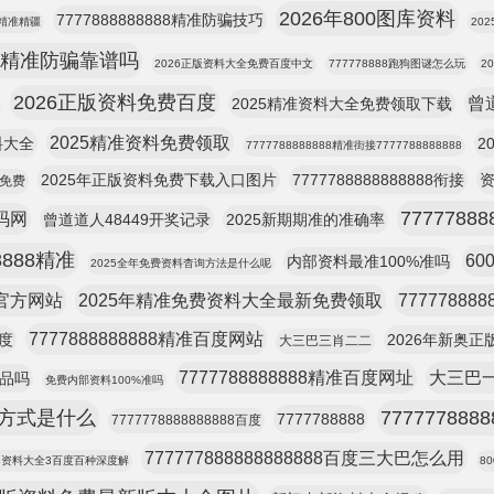
2026年800图库资料
7777888888888精准防骗技巧
88精准精疆
20
888精准防骗靠谱吗
2026正版资料大全免费百度中文
777778888跑狗图谜怎么玩
2
2026正版资料免费百度
曾
2025精准资料大全免费领取下载
2025精准资料免费领取
料大全
2
7777788888888精准街接7777788888888
2025年正版资料免费下载入口图片
7777788888888888衔接
免费
777778
码网
曾道道人48449开奖记录
2025新期期准的准确率
88888精准
60
内部资料最准100%准吗
2025全年免费资料杳询方法是什么呢
年官方网站
2025年精准免费资料大全最新免费领取
7777788
7777888888888精准百度网站
百度
2026年新奥正
大三巴三肖二二
7777788888888精准百度网址
大三巴
正品吗
免费内部资料100%准吗
方式是什么
77777788
7777788888
7777778888888888百度
777777888888888888百度三大巴怎么用
18资料大全3百度百种深度解
8