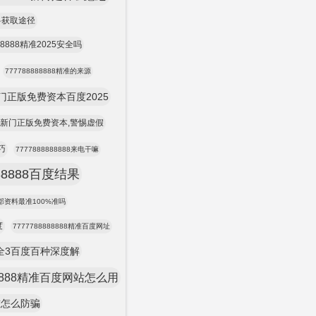
料获取途径
88888精准2025安全吗
777788888888精准的来源
新门正版免费资本百度2025
25新门正版免费资本,警惕虚假
巧
7777888888888来电干嘛
888888百度结果
部资料最准100%准吗
度
7777788888888精准百度网址
大全3百度百种深度解
888888精准百度网站怎么用
精准怎么防骗