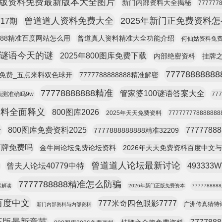
年正版资料免费最新版本大全图片
新门内部资料大全揭秘
777777
曾道道人资料免费大全
2025年新门正免费资料
17期
88888精准百度网站怎么用
曾道真人资料精准大全功能介绍
何仙姑资料兔费
港谜语今天的谜
2025年800图库免费下载
内部绝密资料
挂牌之
777788888
版免费_五点来料双色球开
7777788888888精准解密
77778888888精准
管家婆100谜语答案大全
测准确吗9w
77
资料全面释义
800图库2026
2025年天天免费资料
77777777888888
全
800图库免费资料2025
777778
7777888888888精准32209
灯牌免费吗
金牛网论坛免费论坛资料
2026年天天免费资料百度中文与
曾道道人论坛最新讨论
曾夫人论坛40779中特
49333
7777788888精准怎么防骗
容解读
2026年新门正版免费资本
7777788
百度中文
777米奇四色眼影7777
广洲传真猜特
新门内部资料与内部资料