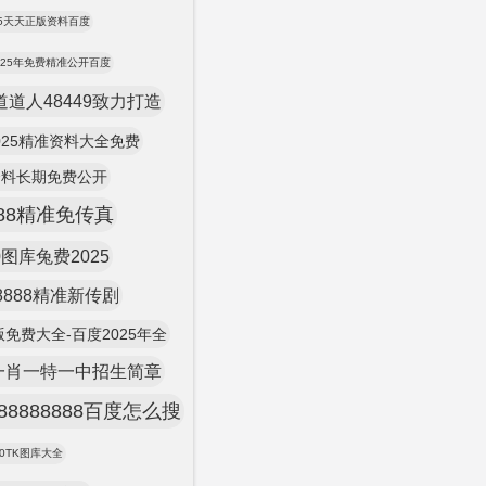
25天天正版资料百度
025年免费精准公开百度
道道人48449致力打造
025精准资料大全免费
资料长期免费公开
8888精准免传真
0图库兔费2025
888888精准新传剧
版免费大全-百度2025年全
一肖一特一中招生简章
8888888888百度怎么搜
00TK图库大全