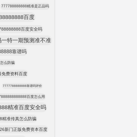
777788888888精准是正品吗
888888888百度
7788888888百度安全吗
码一特一期预测准不准
888888靠谱吗
精准怎么防骗
资料免费资料百度
7777788888888靠谱吗评价
77888888888888百度怎么用
88888精准百度安全吗
888精准传真怎么防骗
026新门正版免费资本百度