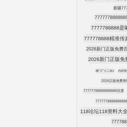
新疆777
7777778888
7777788888
777778888精准
2026新门正版免费百
2026新门正版
澳门广八二站1
内部资
2026正版免费
77777788888888888百度
77777788888888
118论坛118资料
77778