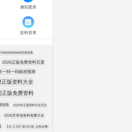
澳彩图库
彩料世界
7788888888888百度结果
2026正版免费资料百度
肖一特一码精准预测
免费正版资料大全
新门正版免费资料
费获取
2026年正版资料大全百文
2026芳草地资料免费大全
版
【大.三.巴】致力打造_火热全网!