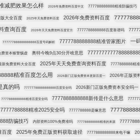
奥精准减肥效果怎么样
777788888888精准防骗技巧
2026年免费资料百度中文
7777788
2026年免费资料百度
正版大全百度
2025年天免费资料百度
资料查询百度
777
7777788888888百度靠谱吗
2026年天天免费资料百度官方
一
7777788888888精准管家图片
777777888888888888百度号码解析
77777777777888888
奥特今晚9点30分开啥意思
版免费资本猴警惕虚
2025年天天免费查询资料百度
年最新免费资料大全百度
7777888888
8888888精准百度怎么用
2026年正版
2026新门正版免费资本更新百度一
真是真的吗
2026新门正版免费资本安全吗一
77777788888888888百度安全吗
7777888888888新传是什么意思
7777
7777888888888精准百度安全吗
7777888
7777788888精准2025安全吗
7777788888是嘛意思
88888防骗技巧
777778
内部资料100%免费准吗
777788888888精准的来源
精准百度
2025年免费正版资料获取途径
2
7777888888888来电干嘛