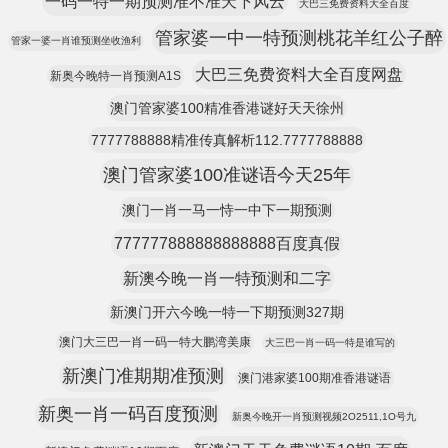
一码一特一期预测准不准天下风云
大巴三免费资料大全百度
管家婆一中一特预测桃花羊红公子醉
管家一婆一肖谁预测坐收渔利
大巴三免费资料大全百度网盘
新奥今晚特一肖预测A1S
澳门管家婆100精准香港谜好天天徐州
7777788888精准传真解析112.7777788888
澳门管家婆100准谜语今天25年
澳门一肖一马一恃一中下一期预测
777777888888888888百度真假
新澳今晚一肖一特预测和二字
新澳门开六今晚一特一下期预测327期
澳门大三巴一肖一码一特大鹏湾美康
大三巴一肖一码一特是谁写的
新澳门准期期准预测
澳门港家婆100期准香港谜语
新奥一肖一码百度预测
新奥今晚开一肖预测视频2O2511,1O号九