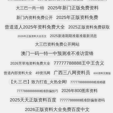
2025年新门正版免费资料
大三巴一尚一特
2025年正版资料免费
新门内资料免费公开
曾道道人2025年资料免费大全
2025正版资料免费获取
2025新港期期准最准最新消息
2026年正版资料大全百文
大三巴资料免费公开网站
澳门一码一特一中预测准不准访雷锋
77777788888王中王含义
2026芳草地资料免费大全
广西三八网资料员
曾道内部资料大全
49资汛网
600资料完整版
【大.三.巴】致力打造_火热全网!
7777788888888精准精疆
2026年800图库资料
7777888888888精准防骗技巧
2025天天正版资料百度
7777788888精准防骗靠谱吗
2026正版资料大全免费百度中文