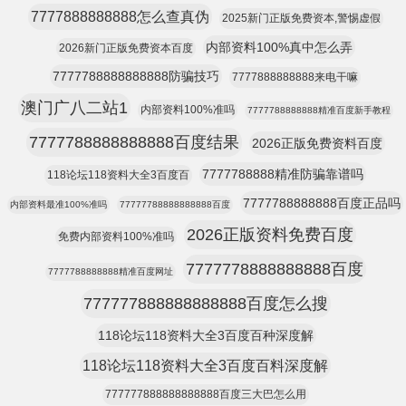
7777888888888怎么查真伪
2025新门正版免费资本,警惕虚假
内部资料100%真中怎么弄
2026新门正版免费资本百度
7777788888888888防骗技巧
7777888888888来电干嘛
澳门广八二站1
内部资料100%准吗
7777788888888精准百度新手教程
7777788888888888百度结果
2026正版免费资料百度
7777788888精准防骗靠谱吗
118论坛118资料大全3百度百
7777788888888百度正品吗
内部资料最准100%准吗
77777788888888888百度
2026正版资料免费百度
免费内部资料100%准吗
7777778888888888百度
7777788888888精准百度网址
777777888888888888百度怎么搜
118论坛118资料大全3百度百种深度解
118论坛118资料大全3百度百料深度解
777777888888888888百度三大巴怎么用