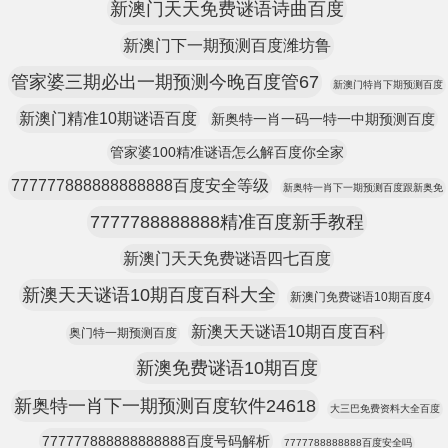
新澳门天天免费谜语诗曲百度
新澳门下一期预测百度潍坊鲁
管家婆三期必出一期预测今晚百度管67
新澳门特肖下期预测百度
新澳门精准10期谜语百度
新奥特一肖一码一特一中期预测百度
管家婆100精准谜语怎么解百度你全家
777777888888888888百度安全等级
新奥特一肖下一期预测百度跟新奥免
7777788888888精准百度新手教程
新澳门天天免费谜语四七百度
新澳天天谜语10期百度百科大全
新澳门免费谜语10期百度4
新澳天天谜语10期百度百科
奥门特一期预测百度
新澳免费谜语10期百度
新奥特一肖下一期预测百度软件24618
大三巴免费资料大全百度
777777888888888888百度号码解析
7777788888888百度安全吗