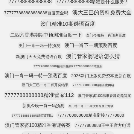
7777888888888888
7777788888888精准是什么服务?
澳大三巴的资料免费大全
777777888888888888百度安全吗
澳门精准10期谜语百度
二四六香港期期中预测准百度一下
奥门今晚特一肖预测百度
澳门一肖下一期预测百度
奥门一肖一码一恃预测
澳门管家婆谜语怎么猜
新澳门天天免费谜语百度
7777788888888精准衔接和777788888888精准新
澳门一肖一码一特一预测百度
2026新门正版免费资本更新百度
澳门大三巴一肖二肖开奖结果
7777888888888精准百度网站
7777788888888精准管家112
澳门管家婆100精准香港谜题答案
新奥今晚一肖一码预测
奥门特一肖下一期预测百度上海敏
7777788888888精准衔接77778888
7777788888888精准百度网站
澳门管家婆100精准香港谜答案
77777888888王中王官方电话