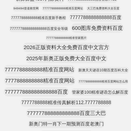
949494曾道救世网
7777788888888精准百度网址
大三巴免费资料大全百度
7777788888888888百度
7777788888888精准百度新手教程
600图库免费资料百度
777777888888888888百度安全等级
7777788888888精准管家图片
2026正版资料大全免费百度中文宫方
2025年新奥正版免费大全百度中文
7777788888888精准百度网站
新澳天天谜语10期百度百科大全
7777888888888精准百度网站
7777888888888精准百度网站怎么用
777777888888888888百度
管家婆100精准谜语怎么解百度
7777788888精准传真解析112.7777788888
777777888888888888百度三大巴
新奥门特一肖下一期预测百度老澳门