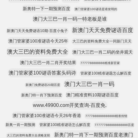
新奥特一下一期预测百度
澳门管家婆100谜语是谁发明的
澳门大三巴一肖一码一特老板是谁
新澳门天天免费谜语百度
新澳门天天免费谜语10期-百度小兔子
澳门管家婆100准谜语今天25年
大三巴的资料免费大全一同新门天天
澳大三巴的资料免费大全
澳门大三巴一肖二码的坐井观天
澳门大三巴一肖二肖开奖结果
7777788888888精准新官家
澳门管家婆100谜语答案头码诗
管家婆100精准谜题怎么解百度
澳门大三巴一肖一码
新澳门免费谜语20期百度
澳门精准资料10期谜语百度
新奥门特一肖下预测百度
www.49900.com开奖查询-百度免.
澳门管家婆100准谜语今天26年香港
7777888888888888精准传情
新奥一肖一期预测
管家婆100精准谜语怎么解百度
777777888888888888百度
新奥门特一肖下一期预测百度老澳门
大三巴的资料免费大全虎略龙韬