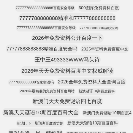
600图库免费资料百度
777777888888888888百度安全等级
7777788888888精准和77777888888888
777777888888888888百度安全等级
7777888888888新疆安全吗
2026年免费资料公开百度一下
77777888888888精准百度安全吗
2025年资料免费百度中文
王中王493333WWW马头诗
2026年天天免费资料百度中文权威解读
2026全年免费资料大全查询百度
7777888888888管家靠谱吗
2026年最精准的免费资料百度网站
新澳谜语10期百度百科
新澳门天天免费谜语四七百度
新澳天天谜语10期百度百科大全
新澳门免费谜语10期百度4
新澳天天谜语10期百度百科
新澳门下一期预测百度潍坊鲁