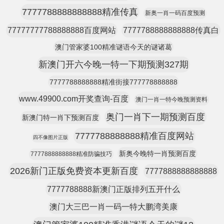
7777788888888888精准传真
新奥一肖一码百度预测
77777777788888888百度网站
7777788888888888传真白
澳门管家婆100精准谜语今天的谜诸葛
新澳门开六今晚一特一下期预测327期
7777788888888精准街接777778888888
www.49900.com开奖查询-百度
澳门一肖一特今晚预测资料
奥门一肖下一期预测百度
新澳门特一肖下预测百度
7777788888888精准百度网站
四不像图片正版
新奥今晚特一肖预测百度
7777888888888精准防骗技巧
2026新门正版免费资本更新百度
7777888888888888
7777788888新澳门正版排列五开什么
澳门大三巴一肖一码一特大鹏湾美康