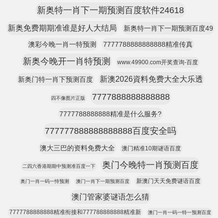
新奥特一肖下一期预测百度软件24618
新奥免费期期准谁是好人大结局
新奥特一肖下一期预测百度49
澳彩今晚一肖一特预测
7777788888888888精准传真
新奥今晚开一肖特预测
www.49900.com开奖查询-百度
新澳2026資料免费大全大乐透
新奥门特一肖下预测百度
7777888888888888
四不像图片正版
7777788888888精准是什么服务?
777777888888888888百度安全吗
澳大三巴的资料免费大全
澳门精准10期谜语百度
奥门今晚特一肖预测百度
二四六香港期期中预测准百度一下
新澳门天天免费谜语百度
奥门一肖一码一恃预测
澳门一肖下一期预测百度
澳门管家婆谜语怎么猜
7777788888888精准衔接和777788888888精准新
澳门一肖一码一特一预测百度