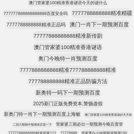
澳门管家婆100精准香港谜语今天的谜什么
7777788888888精准精疆
777777888888888888百度安全吗
澳门一肖下一期预测百度
7777788888888精准正品吗
77777888888888精准新传剧
澳门管家婆100精准香港谜语
奥门今晚特一肖预测百度
7777888888888精准777788888888精准
777788888888精准正品防骗方法
新奥特一码下一期预测百度
2025新门正版免费资本,警惕虚假
新奥门特一肖下一期预测百度上海敏
澳门管家婆100精准香港谜好天天徐
管家婆三期必出一期预测今晚百度管
二四六期期中预测准百度一下
7777788888888精准管家112
77778888
管家婆白小姐期期准预测100