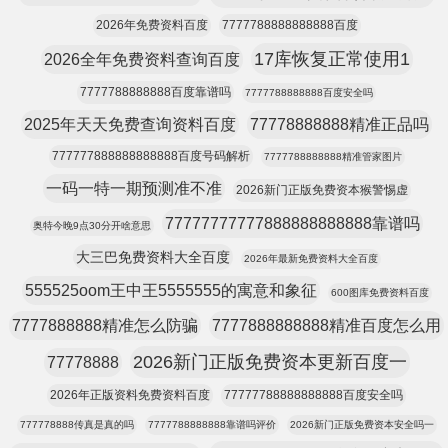
2026年免费资料百度
7777788888888888百度
17库恢复正常使用1
2026全年免费资料查询百度
7777788888888百度靠谱吗
7777788888888百度安全吗
2025年天天免费查询资料百度
77778888888精准正品吗
777777888888888888百度号码解析
7777788888888精准管家图片
一码一特一期预测准不准
2026新门正版免费资本猴警惕虚
77777777777888888888888靠谱吗
奥特今晚9点30分开啥意思
大三巴免费资料大全百度
2026年最新免费资料大全百度
555525oom王中王5555555的寓意和象征
600图库免费资料百度
7777888888精准怎么防骗
7777888888888精准百度怎么用
2026新门正版免费资本更新百度一
77778888
2026年正版资料免费资料百度
77777788888888888百度安全吗
777778888传真是真的吗
7777788888888靠谱吗评价
2026新门正版免费资本安全吗一