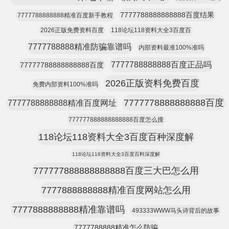
7777788888888888百度结果
7777788888888精准百度新手教程
2026正版免费资料百度
118论坛118资料大全3百度百
7777788888精准防骗靠谱吗
内部资料最准100%准吗
7777788888888百度正品吗
77777788888888888百度
2026正版资料免费百度
免费内部资料100%准吗
7777778888888888百度
7777788888888精准百度网址
777777888888888888百度怎么搜
118论坛118资料大全3百度百种深度解
118论坛118资料大全3百度百料深度解
777777888888888888百度三大巴怎么用
7777888888888精准百度网站怎么用
7777888888888精准靠谱吗
493333WWW马头诗背后的故事
7777788888精准怎么防骗