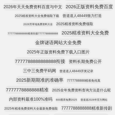
2026正版资料免费百度
2026年天天免费资料百度与中文
曾道道人48449致力打造
2025精准资料大全免费领取下载
2025精准资料免费领取
2026芳草地免费资料大全
2025精准资料大全免费
7777788888888精准街接7777788888888
金牌谜语网站大全免费
2025年正版资料免费下载入口图片
7777788888888888衔接
资料长期免费公开
三中三免费平码网
曾道道人48449开奖记录
2025新期期准的准确率
7777788888精准免传真
7777778888888精准
2025全年免费资料杳询方法是什么呢
内部资料最准100%准吗
600图库兔费2025
曾道道2026年官方网站
7777788888888精准新传剧
2025年精准免费资料大全最新免费领取