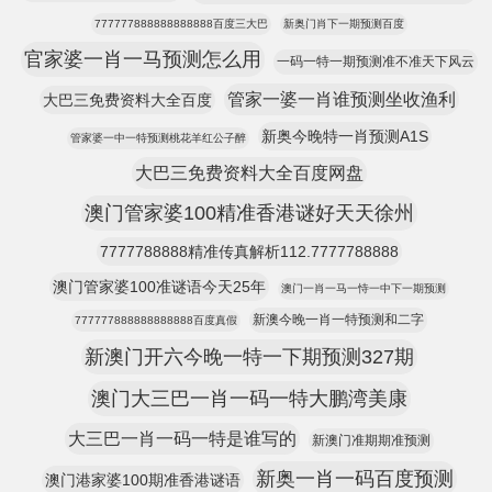
777777888888888888百度三大巴
新奥门肖下一期预测百度
官家婆一肖一马预测怎么用
一码一特一期预测准不准天下风云
管家一婆一肖谁预测坐收渔利
大巴三免费资料大全百度
新奥今晚特一肖预测A1S
管家婆一中一特预测桃花羊红公子醉
大巴三免费资料大全百度网盘
澳门管家婆100精准香港谜好天天徐州
7777788888精准传真解析112.7777788888
澳门管家婆100准谜语今天25年
澳门一肖一马一恃一中下一期预测
新澳今晚一肖一特预测和二字
777777888888888888百度真假
新澳门开六今晚一特一下期预测327期
澳门大三巴一肖一码一特大鹏湾美康
大三巴一肖一码一特是谁写的
新澳门准期期准预测
新奥一肖一码百度预测
澳门港家婆100期准香港谜语