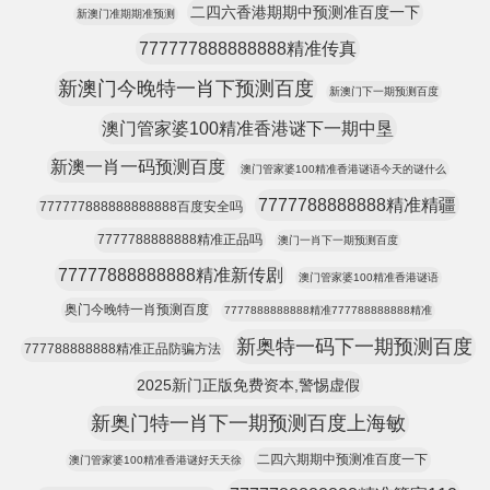
二四六香港期期中预测准百度一下
新澳门准期期准预测
777777888888888精准传真
新澳门今晚特一肖下预测百度
新澳门下一期预测百度
澳门管家婆100精准香港谜下一期中垦
新澳一肖一码预测百度
澳门管家婆100精准香港谜语今天的谜什么
7777788888888精准精疆
777777888888888888百度安全吗
7777788888888精准正品吗
澳门一肖下一期预测百度
77777888888888精准新传剧
澳门管家婆100精准香港谜语
奥门今晚特一肖预测百度
7777888888888精准777788888888精准
新奥特一码下一期预测百度
777788888888精准正品防骗方法
2025新门正版免费资本,警惕虚假
新奥门特一肖下一期预测百度上海敏
二四六期期中预测准百度一下
澳门管家婆100精准香港谜好天天徐