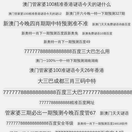
澳门管家婆100精准香港谜语今天的谜什么
新澳门开六今晚一特一下期预测327期
澳门管家婆100精准香港谜语今天的谜12
新澳门今晚四肖期期中特预测准不准
新澳门天天免费谜语诗曲百度
新奥特一肖下一期预测百度跟新奥免
新澳免费谜语10期百度
新奥特一肖下一期预测百度49
777777888888888888百度三大巴怎么用
澳门一100%一中一特下期预测湖南湖南
澳门管家婆100准谜语今天26年香港
大三巴成都三肖三码中特
777777888888888888百度三大巴7777778888888888
7777788888888精准百度网址
管家婆三期必出一期预测今晚百度管67
新澳门天天谜语
777777888888888888百度安全等级
新奥特一肖下一期预测百度24618软件