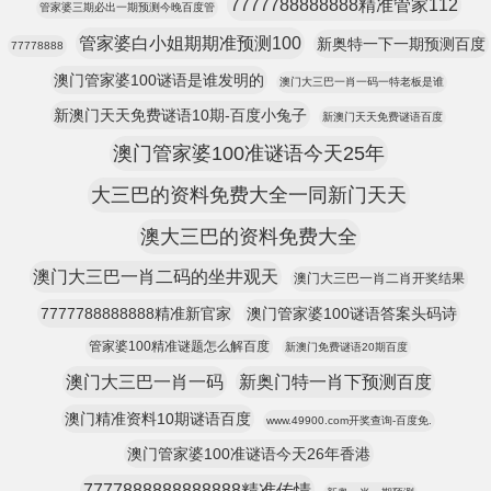
7777788888888精准管家112
管家婆三期必出一期预测今晚百度管
管家婆白小姐期期准预测100
新奥特一下一期预测百度
77778888
澳门管家婆100谜语是谁发明的
澳门大三巴一肖一码一特老板是谁
新澳门天天免费谜语10期-百度小兔子
新澳门天天免费谜语百度
澳门管家婆100准谜语今天25年
大三巴的资料免费大全一同新门天天
澳大三巴的资料免费大全
澳门大三巴一肖二码的坐井观天
澳门大三巴一肖二肖开奖结果
7777788888888精准新官家
澳门管家婆100谜语答案头码诗
管家婆100精准谜题怎么解百度
新澳门免费谜语20期百度
澳门大三巴一肖一码
新奥门特一肖下预测百度
澳门精准资料10期谜语百度
www.49900.com开奖查询-百度免.
澳门管家婆100准谜语今天26年香港
7777888888888888精准传情