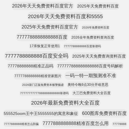
2026年天天免费资料百度官方
2025年天免费资料百度
2026年天天免费资料百度和5555
2025年天免费资料百度官方
2026年免费资料百度
7777788888888888百度
2026全年免费资料查询百度
17库恢复正常使用1
7777788888888百度靠谱吗
7777788888888百度安全吗
2025年天天免费查询资料百度
77778888888精准正品吗
777777888888888888百度号码解析
一码一特一期预测准不准
7777788888888精准管家图片
奥特今晚9点30分开啥意思
2026新门正版免费资本猴警惕虚
大三巴免费资料大全百度
77777777777888888888888靠谱吗
2026年最新免费资料大全百度
600图库免费资料百度
555525oom王中王5555555的寓意和象征
7777888888888精准百度怎么用
7777888888精准怎么防骗
77778888