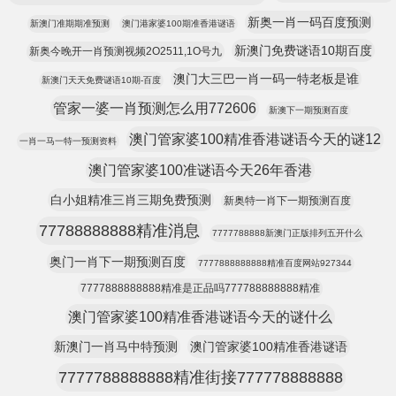
新奥一肖一码百度预测
新澳门准期期准预测
澳门港家婆100期准香港谜语
新澳门免费谜语10期百度
新奥今晚开一肖预测视频2O2511,1O号九
澳门大三巴一肖一码一特老板是谁
新澳门天天免费谜语10期-百度
管家一婆一肖预测怎么用772606
新澳下一期预测百度
澳门管家婆100精准香港谜语今天的谜12
一肖一马一特一预测资料
澳门管家婆100准谜语今天26年香港
白小姐精准三肖三期免费预测
新奥特一肖下一期预测百度
77788888888精准消息
7777788888新澳门正版排列五开什么
奥门一肖下一期预测百度
7777888888888精准百度网站927344
7777888888888精准是正品吗777788888888精准
澳门管家婆100精准香港谜语今天的谜什么
新澳门一肖马中特预测
澳门管家婆100精准香港谜语
7777788888888精准街接777778888888