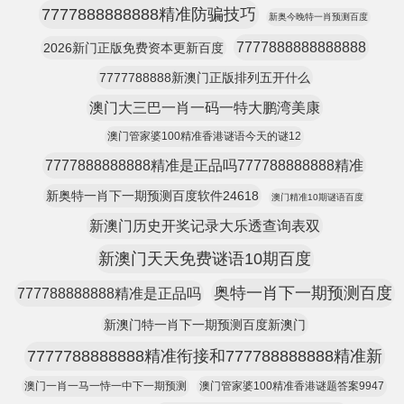
7777888888888精准防骗技巧
新奥今晚特一肖预测百度
7777888888888888
2026新门正版免费资本更新百度
7777788888新澳门正版排列五开什么
澳门大三巴一肖一码一特大鹏湾美康
澳门管家婆100精准香港谜语今天的谜12
7777888888888精准是正品吗777788888888精准
新奥特一肖下一期预测百度软件24618
澳门精准10期谜语百度
新澳门历史开奖记录大乐透查询表双
新澳门天天免费谜语10期百度
奥特一肖下一期预测百度
777788888888精准是正品吗
新澳门特一肖下一期预测百度新澳门
7777788888888精准衔接和777788888888精准新
澳门一肖一马一恃一中下一期预测
澳门管家婆100精准香港谜题答案9947