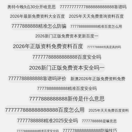
奥特今晚9点30分开啥意思
77777777777888888888888靠谱吗
2026年最新免费资料大全百度
2025年天天免费查询资料百度
7777888888精准怎么防骗
7777888888888精准百度怎么用
2026新门正版免费资本更新百度一
2026年正版资料免费资料百度
777778888传真是真的吗
77777788888888888百度安全吗
2026新门正版免费资本安全吗一
7777788888888靠谱吗评价
新澳2026年正版免费资料免费
7777888888888精准百度安全吗
7777888888888新传是什么意思
777777888888888888百度怎么用
2025年天天免费百度资料
7777788888精准2025安全吗
7777788888是嘛意思
7777788888888888防骗技巧
777788888888精准百度安全吗