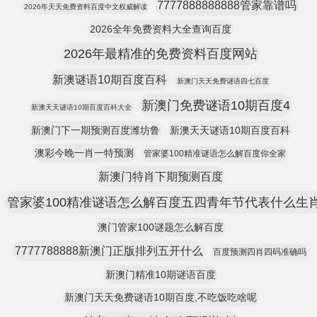
7777888888888管家靠谱吗
2026年天天免费资料百度中文权威解读
2026全年免费资料大全查询百度
2026年最精准的免费资料百度网站
新澳谜语10期百度百科
新澳门天天免费谜语四七百度
新澳门免费谜语10期百度4
新澳天天谜语10期百度百科大全
新澳门下一期预测百度潍坊鲁
新澳天天谜语10期百度百科
澳彩今晚一肖一特预测
管家婆100精准谜语怎么解百度你全家
新澳门特肖下期预测百度
管家婆100精准谜语怎么解百度五四青年节代表什么生
澳门管家100谜题怎么解百度
7777788888新澳门正版排列五开什么
百度预测四肖四码准确吗
新澳门精准10期谜语百度
新澳门天天免费谜语10期百度,不吃饭吃啥呢