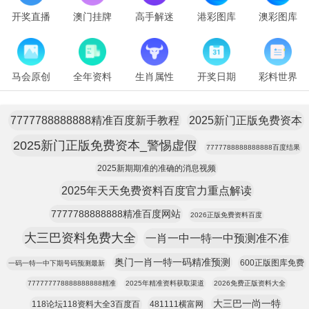
开奖直播
澳门挂牌
高手解迷
港彩图库
澳彩图库
马会原创
全年资料
生肖属性
开奖日期
彩料世界
7777788888888精准百度新手教程
2025新门正版免费资本
2025新门正版免费资本_警惕虚假
7777788888888888百度结果
2025新期期准的准确的消息视频
2025年天天免费资料百度官力重点解读
7777788888888精准百度网站
2026正版免费资料百度
大三巴资料免费大全
一肖一中一特一中预测准不准
奥门一肖一特一码精准预测
600正版图库免费
一码一特一中下期号码预测最新
777777778888888888精准
2025年精准资料获取渠道
2026免费正版资料大全
大三巴一尚一特
118论坛118资料大全3百度百
481111横富网