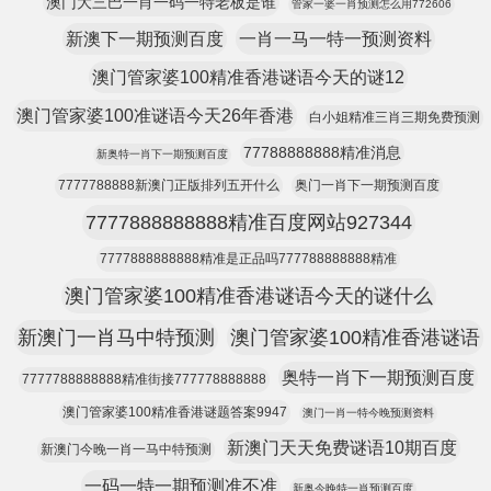
澳门大三巴一肖一码一特老板是谁
管家一婆一肖预测怎么用772606
新澳下一期预测百度
一肖一马一特一预测资料
澳门管家婆100精准香港谜语今天的谜12
澳门管家婆100准谜语今天26年香港
白小姐精准三肖三期免费预测
77788888888精准消息
新奥特一肖下一期预测百度
7777788888新澳门正版排列五开什么
奥门一肖下一期预测百度
7777888888888精准百度网站927344
7777888888888精准是正品吗777788888888精准
澳门管家婆100精准香港谜语今天的谜什么
新澳门一肖马中特预测
澳门管家婆100精准香港谜语
奥特一肖下一期预测百度
7777788888888精准街接777778888888
澳门管家婆100精准香港谜题答案9947
澳门一肖一特今晚预测资料
新澳门天天免费谜语10期百度
新澳门今晚一肖一马中特预测
一码一特一期预测准不准
新奥今晚特一肖预测百度