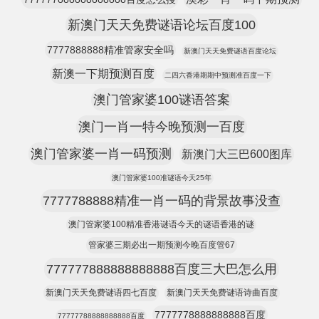
新澳门天天免费谜语论坛百度100
7777888888精准管家安全吗
新澳门天天免费谜语百度论坛
新澳一下期预测百度
二四六香港期期中预测准百度一下
澳门管家婆100谜语答案
澳门一肖一特今晚预测一百度
澳门管家婆一肖一码预测
新澳门大三巴600图库
澳门管家婆100准谜语今天25年
7777788888精准一肖一码的背景故事没查
澳门管家婆100精准香港谜语今天的谜语香港的谜
管家婆三期必出一期预测今晚百度管67
777777888888888888百度三大巴怎么用
新澳门天天免费谜语四七百度
新澳门天天免费谜语诗曲百度
7777778888888888百度
77777788888888888百度