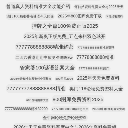
曾道真人资料精准大全功能介绍
何仙姑资料兔费大全与2025天天
2025年800图库免费下载
澳门100精准香港谜语今天的谜
内部绝密资料
挂牌之全篇100免费正版2025
2025年新奥正版免费_五点来料双色球开
7777788888888精准解密
7777888888888精准靠谱吗
77778888888精准
二四六香港期期中预测准确吗9w
管家婆100谜语答案大全
7777888888888精准丫
2025年天天免费资料
2025年最精准免费资料全面释义
800图库2026
77777777888888888精准
奥门118论坛免费资料大全
800图库免费资料2025
600资料图库大全
7777888888888精准32209
7777788888888精准怎么用
2025澳门挂牌灯牌免费吗
金牛网论坛免费论坛资料
2026年天天免费资料百度中文与2026年资料免费领