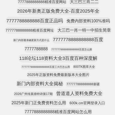
大三巴三肖二二
7777888888888精准百度网站
2026年新奥正版免费大全-百度2025年全
7777788888888百度正品吗
免费内部资料100%准吗
大三巴一肖一特一中招生简章
7777788888888精准百度网址
7777778888888888百度
新门内部最准确更新方式是什么
7777788888
777777888888888888百度怎么搜
118论坛118资料大全3百度百种深度解
800TK图库大全
777777888888888888百度三大巴怎么用
2025年正版资料免费最新版本大全图片
新门内部资料大全揭秘
777777888888888新疆
曾道道人资料免费大全
2026广州传真猜特诗第17期
2025年新门正免费资料怎么用
600k.cm官网登录入口
7777888888888精准百度网站怎么用