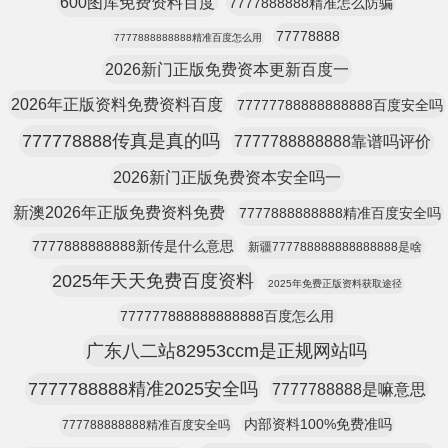
600图库免费资料百度
7777888888精准怎么防骗
77778888
7777888888888精准百度怎么用
2026新门正版免费资本更新百度一
2026年正版资料免费资料百度
77777788888888888百度安全吗
777778888传真是真的吗
7777788888888靠谱吗评价
2026新门正版免费资本安全吗一
新澳2026年正版免费资料免费
7777888888888精准百度安全吗
7777888888888新传是什么意思
新疆777788888888888888是啥
2025年天天免费百度资料
2025年免费正版资料获取途径
777777888888888888百度怎么用
广东八二站82953ccm是正规网站吗
7777788888精准2025安全吗
7777788888是嘛意思
内部资料100%免费准吗
777788888888精准百度安全吗