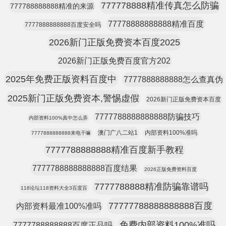
777778888精准传真怎么防骗
777788888888精准的来源
77778888888888精准百度
7777888888888百度安全吗
2026新门正版免费资本百度2025
2026新门正版免费百度官方202
2025年免费正版资料百度中
7777888888888怎么查真伪
2025新门正版免费资本,警惕虚假
2026新门正版免费资本百度
7777788888888888防骗技巧
内部资料100%真中怎么弄
澳门广八二站1
内部资料100%准吗
7777888888888来电干嘛
7777788888888精准百度新手教程
7777788888888888百度结果
2026正版免费资料百度
7777788888精准防骗靠谱吗
118论坛118资料大全3百度百
77777788888888888百度
内部资料最准100%准吗
免费内部资料100%准吗
7777788888888百度正品吗