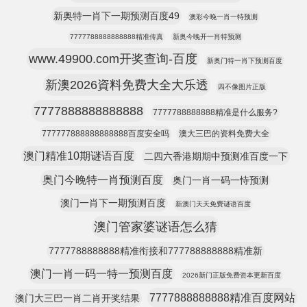
新奥特一肖下一期预测百度49
澳彩今晚一肖一特预测
7777788888888888精准传真
新奥今晚开一肖特预测
www.49900.com开奖查询-百度
新奥门特一肖下预测百度
新澳2026資料免费大全大乐透
四不像图片正版
7777888888888888
7777788888888精准是什么服务?
777777888888888888百度安全吗
澳大三巴的资料免费大全
澳门精准10期谜语百度
二四六香港期期中预测准百度一下
奥门今晚特一肖预测百度
奥门一肖一码一恃预测
澳门一肖下一期预测百度
新澳门天天免费谜语百度
澳门管家婆谜语怎么猜
7777788888888精准衔接和777788888888精准新
澳门一肖一码一特一预测百度
2026新门正版免费资本更新百度
7777888888888精准百度网站
澳门大三巴一肖二肖开奖结果