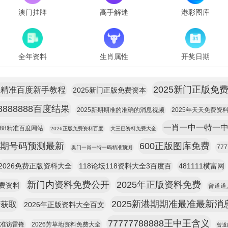
澳门挂牌
高手解迷
港彩图库
全年资料
生肖属性
开奖日期
2025新门正版免
8888精准百度新手教程
2025新门正版免费资本
88888888百度结果
2025新期期准的准确的消息视频
2025年天天免费资
一肖一中一特一
8888精准百度网站
2026正版免费资料百度
大三巴资料免费大全
期号码预测最新
600正版图库免费
77
奥门一肖一特一码精准预测
2026免费正版资料大全
118论坛118资料大全3百度百
481111横富网
新门内资料免费公开
2025年正版资料免费
免费资料
曾道道
2025新港期期准最准最新消
费获取
2026年正版资料大全百文
77777788888王中王含义
准访雷锋
2026芳草地资料免费大全
曾道