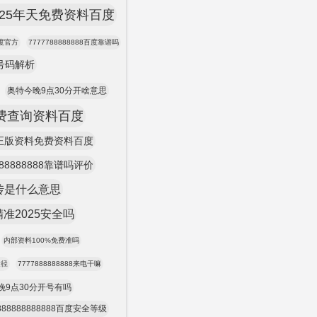
025年天免费资料百度
度官方
7777788888888百度靠谱吗
百度号码解析
奥特今晚9点30分开啥意思
免费查询资料百度
年正版资料免费资料百度
788888888靠谱吗评价
8新传是什么意思
8精准2025安全吗
内部资料100%免费准吗
途径
7777888888888来电干嘛
晚9点30分开号有吗
7888888888888百度安全等级