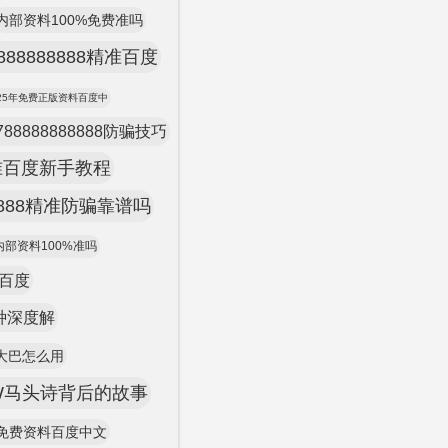
内部资料100%免费准吗
8888888888精准百度
025年免费正版资料百度中
7788888888888防骗技巧
8精准百度新手教程
88888精准防骗靠谱吗
内部资料100%准吗
88百度
百种深度解
度三大巴怎么用
WW马头诗背后的故事
年免费资料百度中文