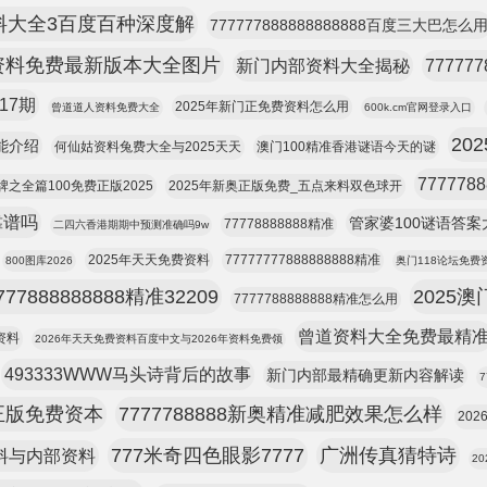
资料大全3百度百种深度解
777777888888888888百度三大巴怎么
版资料免费最新版本大全图片
新门内部资料大全揭秘
77777
17期
2025年新门正免费资料怎么用
曾道道人资料免费大全
600k.cm官网登录入口
20
能介绍
何仙姑资料兔费大全与2025天天
澳门100精准香港谜语今天的谜
777778
牌之全篇100免费正版2025
2025年新奥正版免费_五点来料双色球开
准靠谱吗
管家婆100谜语答案
77778888888精准
二四六香港期期中预测准确吗9w
2025年天天免费资料
77777777888888888精准
800图库2026
奥门118论坛免费
777888888888精准32209
2025
7777788888888精准怎么用
曾道资料大全免费最精
资料
2026年天天免费资料百度中文与2026年资料免费领
493333WWW马头诗背后的故事
新门内部最精确更新内容解读
7
门正版免费资本
7777788888新奥精准减肥效果怎么样
20
777米奇四色眼影7777
广洲传真猜特诗
料与内部资料
2