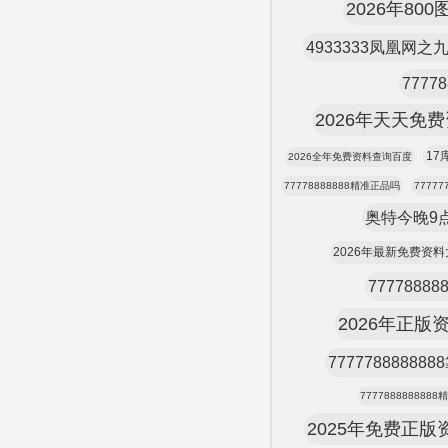
2026年80
4933333凤凰网之
7777
2026年天天免费
17
2026全年免费资料查询百度
77778888888精准正品吗
7777
奥特今晚9
2026年最新免费资
7777888
2026年正
77777888888
77778888888
2025年免费正