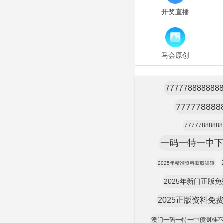
开奖直播
马会原创
777778888
77777888
777778888
一码一特一中下
2025年精准资料获取渠道
2025年新门正版
2025正版资料免
澳门一码一特一中预测准不