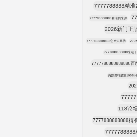
7777788888精
7
777788888888精准的来源
2026新门正
7777888888888怎么查真伪
20
7777888888888来电
7777788888888888
内部资料最准100%
20
7777
118论
777788888888
77777888