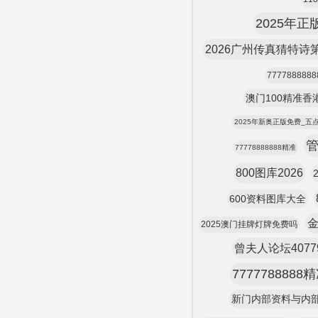
2025年
2026广州传真猜特诗第
77778888
澳门100精准
2025年新奥正版免费_五
管
77778888888精准
800图库2026
600资料图库大全
2025澳门挂牌灯牌免费吗
曾夫人论坛4077
777778888
新门内部资料与内