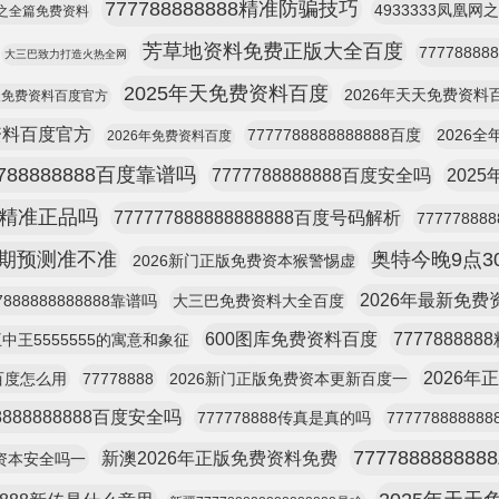
777788888888精准防骗技巧
4933333凤凰网
之全篇免费资料
芳草地资料免费正版大全百度
7777888
大三巴致力打造火热全网
2025年天免费资料百度
2026年天天免费资料百
天天免费资料百度官方
资料百度官方
7777788888888888百度
2026
2026年免费资料百度
7788888888百度靠谱吗
7777788888888百度安全吗
202
888精准正品吗
777777888888888888百度号码解析
7777788
期预测准不准
奥特今晚9点3
2026新门正版免费资本猴警惕虚
2026年最新免
77888888888888靠谱吗
大三巴免费资料大全百度
600图库免费资料百度
77778888
m王中王5555555的寓意和象征
2026
准百度怎么用
77778888
2026新门正版免费资本更新百度一
88888888888百度安全吗
777778888传真是真的吗
7777788888
7777888888
新澳2026年正版免费资料免费
费资本安全吗一