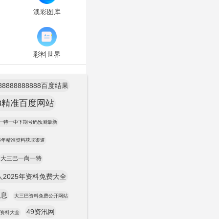
澳彩图库
彩料世界
788888888888百度结果
888精准百度网站
一特一中下期号码预测最新
25年精准资料获取渠道
大三巴一尚一特
2025年资料免费大全
消息
大三巴资料免费公开网站
49资汛网
资料大全