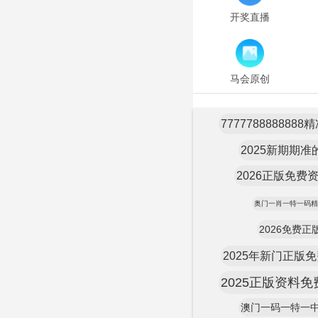
开奖直播
马会原创
77777888888
2025新期期
2026正版免费
奥门一肖一特一码精
2026免费
2025年新门正版
2025正版资料
澳门一码一特一