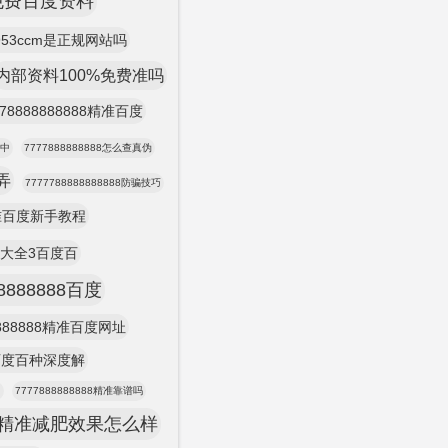
天免费百度资料
53ccm是正规网站吗
内部资料100%免费准吗
778888888888精准百度
度中
7777888888888怎么查真伪
弄
7777788888888888防骗技巧
8精准百度新手教程
料大全3百度百
88888888百度
8888888精准百度网址
3百度百种深度解
用
7777888888888精准靠谱吗
8新奥精准减肥效果怎么样