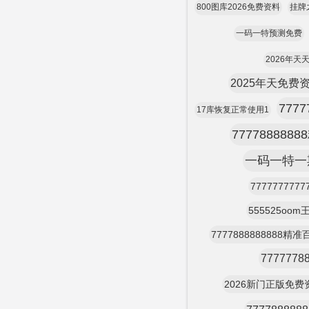
800图库2026免费资料
挂牌
一码一特预测免费
2026年
2025年天免费
777
17库恢复正常使用1
77778888
一码一特一
777777777
555525oo
7777888888888精
777777
2026新门正版免