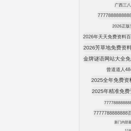
广西三八
7777888888
2026正
2026年天天免费资料
2026芳草地免费资
金牌谜语网站大全免
曾道道人48
2025全年免费
2025年精准免
777788888
77777888888
新门内部
11