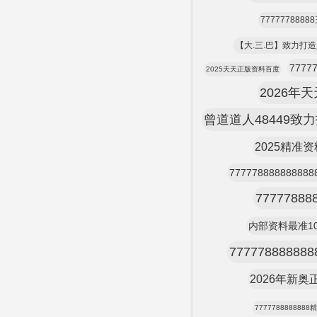
777777888
【大.三.巴】致力打造
777
2025天天正版资料百度
2026年
曾道道人48449致
2025精准
77777888888888
777778
内部资料最准1
7777788888
2026年新奥
777778888888