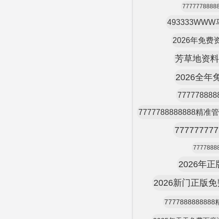
77777788
493333W
2026年免
芳草地资料
2026全
7777788
7777788888888精
77777777
77778
2026年
2026新门正版
77778888888