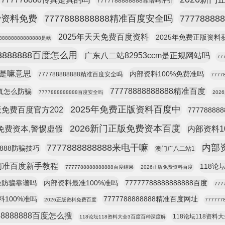
7777788888888靠谱吗评价
费资料免费
7777888888888精准百度安全吗
7777888
2025年天天免费百度资料
2025年免费正版资料
88888888888888是啥
888888888百度怎么用
广东八二站82953ccm是正规网站吗
77
88是嘛意思
内部资料100%免费准吗
777788888888精准百度安全吗
777
77778888888888精准百度
传真怎么防骗
7777888888888百度安全吗
202
2025年免费正版资料百度中
版免费百度官方202
7777888
2026新门正版免费资本百度
版免费资本,警惕虚假
内部资料1
7777888888888来电干嘛
内部资
88888防骗技巧
澳门广八二站1
88精准百度新手教程
118论
7777788888888888百度结果
2026正版免费资料百度
精准防骗靠谱吗
内部资料最准100%准吗
77777788888888888百度
77
100%准吗
7777788888888精准百度网址
2026正版资料免费百度
777777
888888888百度怎么搜
118论坛118资料
118论坛118资料大全3百度百种深度解