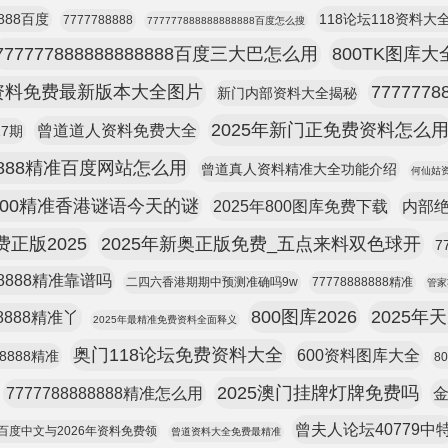
8888百度
118论坛118资料
7777788888
777777888888888888百度怎么搜
777777888888888888百度三大巴怎么用
800TK图库大
版资料免费最新版本大全图片
7777778
新门内部资料大全揭秘
2025年新门正免费资料怎么
曾道道人资料免费大全
7期
888888精准百度网站怎么用
曾道真人资料精准大全功能介绍
何仙姑资
100精准香港谜语今天的谜
2025年800图库免费下载
内部
正版2025
2025年新奥正版免费_五点来料双色球开
7
888888精准靠谱吗
二四六香港期期中预测准确吗9w
77778888888精准
管家
800图库2026
2025年
88888精准丫
2025年最精准免费资料全面释义
奥门118论坛免费资料大全
600资料图库大全
88888精准
8
2025澳门挂牌灯牌免费吗
7777788888888精准怎么用
曾夫人论坛40779中
百度中文与2026年资料免费领
曾道资料大全免费最精准