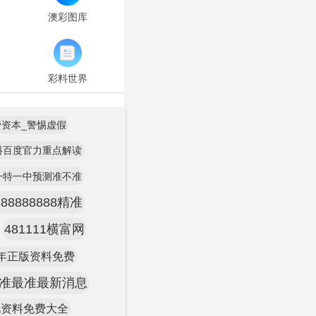
澳彩图库
彩料世界
费资本_警惕虚假
资料百度官力重点解读
一特一中预测准不准
888888888精准
481111横富网
5年正版资料免费
期准最准最新消息
草地资料免费大全