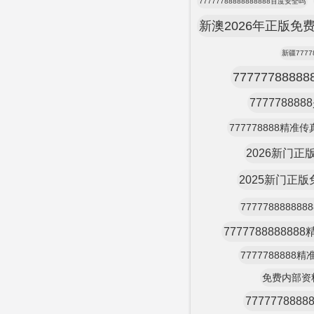
77777788888888888百度安全吗
新澳2026年正版免
新疆7777
777777888
77777888
777778888精准
2026新门正
2025新门正
77777888888
77777888888
7777788888
免费内部资料
777777888