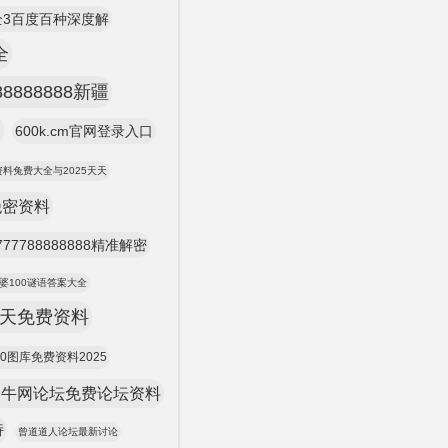
大全3百度百种深度解
全
88888888新疆
用
600k.cm官网登录入口
料兔费大全与2025天天
绝密资料
777788888888精准解密
婆100谜语答案大全
天天免费资料
00图库免费资料2025
金牛网论坛免费论坛资料
特
曾道道人论坛最新讨论