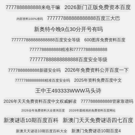
2026新门正版免费资本百度
7777888888888来电干嘛
777777888888888888百度三大巴
内部资料100%准吗
新奥特今晚9点30分开号有吗
777777888888888888百度安全等级
600图库免费资料百度
7777788888888精准和77777888888888
777777888888888888百度安全等级
2026年免费资料公开百度一下
7777888888888新疆安全吗
2025年资料免费百度中文
77777888888888精准百度安全吗
王中王493333WWW马头诗
2026年天天免费资料百度中文权威解读
7777888888888管家靠谱吗
2026全年免费资料大全查询百度
2026年最精准的免费资料百度网站
新澳谜语10期百度百科
新澳门天天免费谜语四七百度
新澳门免费谜语10期百度4
新澳天天谜语10期百度百科大全