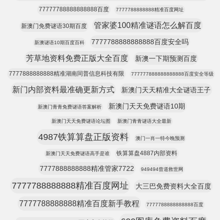
77777788888888888百度
7777788888888精准百度网址
管家婆100精准谜语怎么解百度
新澳门免费谜语30期百度
7777788888888888百度安全吗
新澳谜语10期百度百科
芳草地资料免费正版大全百度
新澳一下期预测百度
7777888888888精准湖南同普信息科技有限
777777888888888888百度安全等级
新门内部资料最准确更新方式
新澳门天天精准大全谜语王子
新澳门天天免费谜语10期
新澳门青青免费谜语答案解析
新澳门天天免费谜语论坛图
新澳门青青谜语大全最新
4987铁算算盘正版资料
澳门一肖一特今晚预测
铁算算盘4887内部资料
新澳门天天免费谜语高手是谁
7777888888888精准管家7722
949494曾道救世网
7777788888888精准百度网址
大三巴免费资料大全百度
7777788888888精准百度新手教程
7777788888888888百度