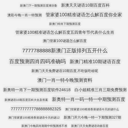
新澳天天谜语10期百度百科
新澳门下一期预测百度潍坊鲁
管家婆100精准谜语怎么解百度你全家
澳彩今晚一肖一特预测
新澳门特肖下期预测百度
管家婆100精准谜语怎么解百度五四青年节代表什么生肖
澳门管家100谜题怎么解百度
7777788888新澳门正版排列五开什么
百度预测四肖四码准确吗
新澳门精准10期谜语百度
新澳门天天免费谜语10期百度,不吃饭吃啥呢
澳门一肖一特今晚预测资料
新奥特一肖下一期预测百度软件24618
白小姐精准三肖三期免费预测
新奥特一肖一码一特一中期预测百度
新澳谜语10期百度百科大全及答案
7777777777788888882325
澳门管家婆100精准香港谜语今天的谜什么
新澳门开六今晚一特一下期预测327期
澳门管家婆100精准香港谜语今天的谜12
新澳门今晚四肖期期中特预测准不准
新澳门天天免费谜语诗曲百度