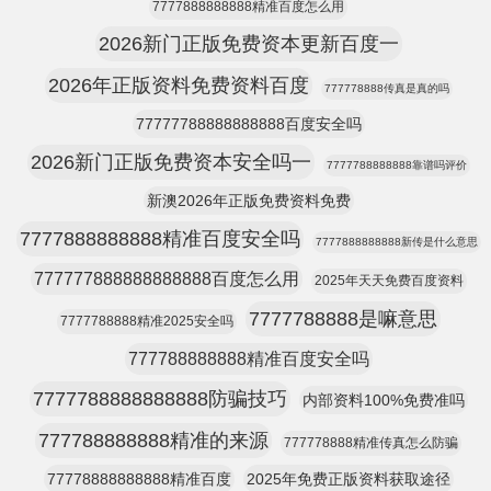
7777888888888精准百度怎么用
2026新门正版免费资本更新百度一
2026年正版资料免费资料百度
777778888传真是真的吗
77777788888888888百度安全吗
2026新门正版免费资本安全吗一
7777788888888靠谱吗评价
新澳2026年正版免费资料免费
7777888888888精准百度安全吗
7777888888888新传是什么意思
777777888888888888百度怎么用
2025年天天免费百度资料
7777788888是嘛意思
7777788888精准2025安全吗
777788888888精准百度安全吗
7777788888888888防骗技巧
内部资料100%免费准吗
777788888888精准的来源
777778888精准传真怎么防骗
77778888888888精准百度
2025年免费正版资料获取途径