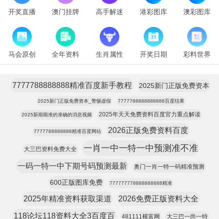
开奖直播
澳门挂牌
高手解迷
港彩图库
澳彩图库
马会原创
全年资料
生肖属性
开奖日期
彩料世界
7777788888888精准百度新手教程
2025新门正版免费资本
2025新门正版免费资本_警惕虚假
7777788888888888百度结果
2025年天天免费资料百度官力重点解读
2025新期期准的准确的消息视频
2026正版免费资料百度
7777788888888精准百度网站
一肖一中一特一中预测准不准
大三巴资料免费大全
一码一特一中下期号码预测最新
奥门一肖一特一码精准预测
600正版图库免费
777777778888888888精准
2025年精准资料获取渠道
2026免费正版资料大全
118论坛118资料大全3百度百
481111横富网
大三巴一尚一特