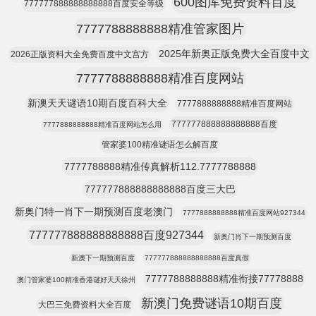
600图库免费资料百度
777777888888888888百度安全等级
7777788888888精准管家图片
2025年新奥正版免费大全百度中文
2026正版资料大全免费百度中文宫方
7777788888888精准百度网站
新澳天天谜语10期百度百科大全
7777888888888精准百度网站
777777888888888888百度
7777888888888精准百度网站怎么用
管家婆100精准谜语怎么解百度
7777788888精准传真解析112.7777788888
777777888888888888百度三大巴
新奥门特一肖下一期预测百度老澳门
7777888888888精准百度网站927344
777777888888888888百度927344
新奥门肖下一期预测百度
新澳下一期预测百度
777777888888888888百度真假
7777788888888精准衔接77778888
澳门管家婆100精准香港谜好天天徐州
新澳门免费谜语10期百度
大巴三免费资料大全百度