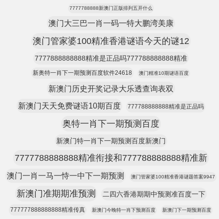
7777788888新澳门正版排列五开什么
澳门大三巴一肖一码一特大鹏湾美康
澳门管家婆100精准香港谜语今天的谜12
7777888888888精准是正品吗777788888888精准
新奥特一肖下一期预测百度软件24618
澳门精准10期谜语百度
新澳门历史开奖记录大乐透查询表双
新澳门天天免费谜语10期百度
777788888888精准是正品吗
奥特一肖下一期预测百度
新澳门特一肖下一期预测百度新澳门
7777788888888精准衔接和777788888888精准新
澳门一肖一马一恃一中下一期预测
澳门管家婆100精准香港谜题答案9947
新澳门准期期准预测
二四六香港期期中预测准百度一下
777777888888888精准传真
新澳门今晚特一肖下预测百度
新澳门下一期预测百度