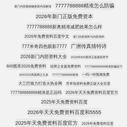
7777788888精准怎么防骗
新门内部最精确更新内容解读
2026年新门正版免费资本
7777788888新奥精准减肥效果怎么样
2026年免费资料百度中文
新门内部资料与内部资料
广洲传真猜特诗
777米奇四色眼影7777
2026新门内部资料大全
2026年800图库正版最新章节
800图库2026免费资料
挂牌之全篇免费资料
777788888888精准防骗技巧
一码一特预测免费
4933333凤凰网之九龙
777777888888精准
大三巴致力打造火热全网
芳草地资料免费正版大全百度
777788888888精准是正品吗
2026年天天免费资料百度官方
2025年天免费资料百度
2026年天天免费资料百度和5555
2025年天免费资料百度官方
2026年免费资料百度