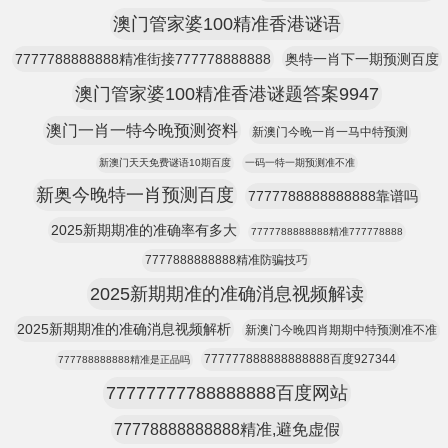
澳门管家婆100精准香港谜语
7777788888888精准街接777778888888
奥特一肖下一期预测百度
澳门管家婆100精准香港谜题答案9947
澳门一肖一特今晚预测资料
新澳门今晚一肖一马中特预测
新澳门天天免费谜语10期百度
一码一特一期预测准不准
新奥今晚特一肖预测百度
7777788888888888靠谱吗
2025新期期准的准确率有多大
7777788888888精准777778888
7777888888888精准防骗技巧
2025新期期准的准确消息视频解读
2025新期期准的准确消息视频解析
新澳门今晚四肖期期中特预测准不准
777777888888888888百度927344
777788888888精准是正品吗
77777777788888888百度网站
77778888888888精准,避免虚假