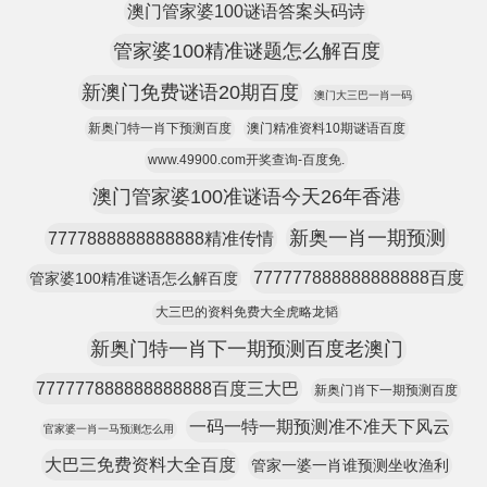
澳门管家婆100谜语答案头码诗
管家婆100精准谜题怎么解百度
新澳门免费谜语20期百度
澳门大三巴一肖一码
新奥门特一肖下预测百度
澳门精准资料10期谜语百度
www.49900.com开奖查询-百度免.
澳门管家婆100准谜语今天26年香港
新奥一肖一期预测
7777888888888888精准传情
777777888888888888百度
管家婆100精准谜语怎么解百度
大三巴的资料免费大全虎略龙韬
新奥门特一肖下一期预测百度老澳门
777777888888888888百度三大巴
新奥门肖下一期预测百度
一码一特一期预测准不准天下风云
官家婆一肖一马预测怎么用
大巴三免费资料大全百度
管家一婆一肖谁预测坐收渔利