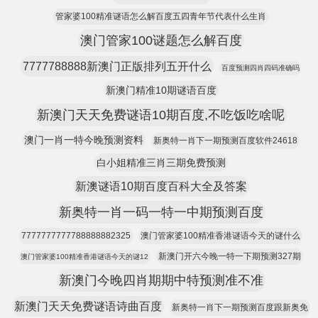
管家婆100精准谜语怎么解百度五四青年节代表什么生肖
澳门管家100谜题怎么解百度
7777788888新澳门正版排列五开什么
百度预测四肖四码准确吗
新澳门精准10期谜语百度
新澳门天天免费谜语10期百度,不吃饭吃啥呢
澳门一肖一特今晚预测资料
新奥特一肖下一期预测百度软件24618
白小姐精准三肖三期免费预测
新澳谜语10期百度百科大全及答案
新奥特一肖一码一特一中期预测百度
7777777777788888882325
澳门管家婆100精准香港谜语今天的谜什么
新澳门开六今晚一特一下期预测327期
澳门管家婆100精准香港谜语今天的谜12
新澳门今晚四肖期期中特预测准不准
新澳门天天免费谜语诗曲百度
新奥特一肖下一期预测百度跟新奥免