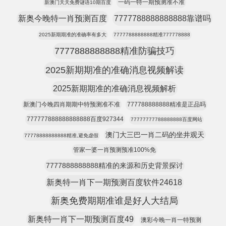
一码一特一期预测准不准
新澳门天天免费谜语10期百度
新奥今晚特一肖预测百度
7777788888888888靠谱吗
2025新期期准的准确率有多大
7777788888888精准777778888
7777888888888精准防骗技巧
2025新期期准的准确消息视频解读
2025新期期准的准确消息视频解析
新澳门今晚四肖期期中特预测准不准
777788888888精准是正品吗
777777888888888888百度927344
77777777788888888百度网站
澳门大三巴一肖二码的坐井观天
77778888888888精准,避免虚假
管家一婆一肖预测预准100%免
7777888888888精准的来源和历史背景探讨
新奥特一肖下一期预测百度软件24618
新奥免费期期准谁是好人大结局
新奥特一肖下一期预测百度49
澳彩今晚一肖一特预测