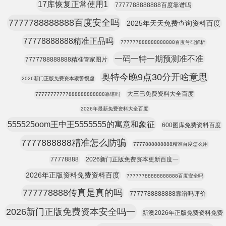
17库恢复正常使用1
7777788888888百度靠谱吗
7777788888888百度安全吗
2025年天天免费查询资料百度
77778888888精准正品吗
777777888888888888百度号码解析
一码一特一期预测准不准
7777788888888精准管家图片
奥特今晚9点30分开啥意思
2026新门正版免费资本猴警惕虚
大三巴免费资料大全百度
77777777777888888888888靠谱吗
2026年最新免费资料大全百度
555525oom王中王5555555的寓意和象征
600图库免费资料百度
7777888888精准怎么防骗
7777888888888精准百度怎么用
77778888
2026新门正版免费资本更新百度一
2026年正版资料免费资料百度
77777788888888888百度安全吗
777778888传真是真的吗
7777788888888靠谱吗评价
2026新门正版免费资本安全吗一
新澳2026年正版免费资料免费