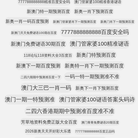
777788888888精准百度安全吗
澳门管家婆100精准香港谜语
新澳门特一期预测百度
新奥一肖下预测百度
新奥一肖一码百度预测
新澳门管家婆肖下一期预测百度
新奥门肖下一期预测百度
7777888888888百度安全吗
新澳门天天免费谜语100期在百度
澳门管家婆100精准谜语
新澳门免费谜语30期百度
新奥门特预测百度
118论坛118资料大全3百度百
新澳下一期百度预测
新奥特一肖下一期预测百度
一码一特一期预测准不准
二四六期期中预测准百度一下
澳门大三巴一肖一码
新奥下一肖下预测百度
澳门一期一特预测准
澳门管家婆100谜语答案头码诗
二四六香港期期中预测准百度准不准
芳草地资料免费正版大全百度
澳门青青免费谜语20期百度
2026新奥天天开好彩大乐透
7777788888888百度正品吗