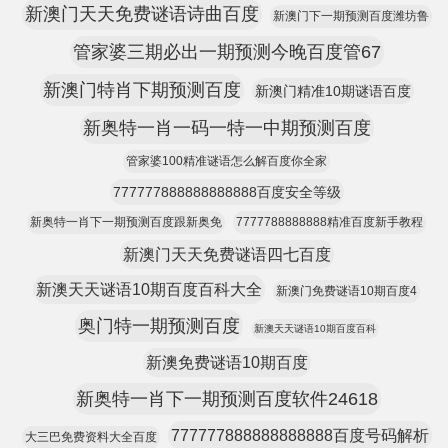
新澳门天天免费谜语诗曲百度
新澳门下一期预测百度潍坊鲁
管家婆三期必出一期预测今晚百度管67
新澳门特肖下期预测百度
新澳门精准10期谜语百度
新奥特一肖一码一特一中期预测百度
管家婆100精准谜语怎么解百度你全家
777777888888888888百度安全等级
新奥特一肖下一期预测百度跟新奥免
7777788888888精准百度新手教程
新澳门天天免费谜语四七百度
新澳天天谜语10期百度百科大全
新澳门免费谜语10期百度4
奥门特一期预测百度
新澳天天谜语10期百度百科
新澳免费谜语10期百度
新奥特一肖下一期预测百度软件24618
777777888888888888百度号码解析
大三巴免费资料大全百度