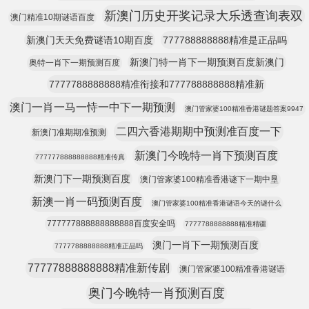
新澳门历史开奖记录大乐透查询表双
澳门精准10期谜语百度
新澳门天天免费谜语10期百度
777788888888精准是正品吗
新澳门特一肖下一期预测百度新澳门
奥特一肖下一期预测百度
7777788888888精准衔接和777788888888精准新
澳门一肖一马一恃一中下一期预测
澳门管家婆100精准香港谜题答案9947
二四六香港期期中预测准百度一下
新澳门准期期准预测
新澳门今晚特一肖下预测百度
777777888888888精准传真
新澳门下一期预测百度
澳门管家婆100精准香港谜下一期中垦
新澳一肖一码预测百度
澳门管家婆100精准香港谜语今天的谜什么
777777888888888888百度安全吗
7777788888888精准精疆
澳门一肖下一期预测百度
7777788888888精准正品吗
77777888888888精准新传剧
澳门管家婆100精准香港谜语
奥门今晚特一肖预测百度